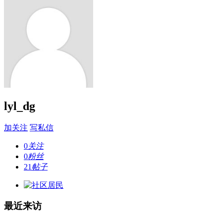
lyl_dg
加关注
写私信
0
关注
0
粉丝
21
帖子
最近来访