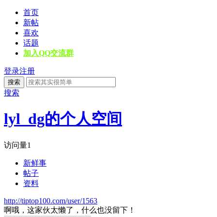
首页
新帖
喜欢
话题
加入QQ交流群
登录
注册
搜索
搜索
lyl_dg的个人空间
访问量
1
新鲜事
帖子
资料
http://tiptop100.com/user/1563
啊哦，这家伙太懒了，什么也没留下！