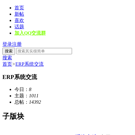
首页
新帖
喜欢
话题
加入QQ交流群
登录
注册
搜索
搜索
首页
>
ERP系统交流
ERP系统交流
今日：
8
主题：
1011
总帖：
14392
子版块