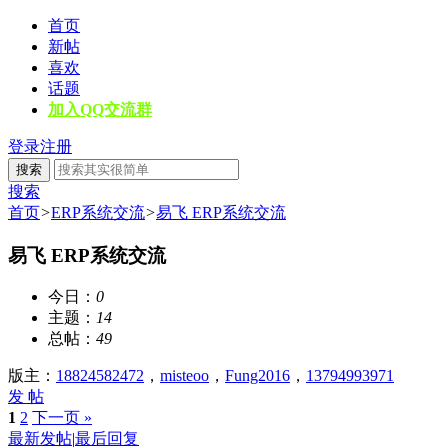
首页
新帖
喜欢
话题
加入QQ交流群
登录
注册
搜索
搜索
首页
>
ERP系统交流
>
易飞 ERP系统交流
易飞 ERP系统交流
今日：
0
主题：
14
总帖：
49
版主：
18824582472
，
misteoo
，
Fung2016
，
13794993971
发 帖
1
2
下一页 »
最新发帖
|
最后回复