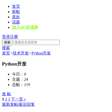
首页
新帖
喜欢
话题
加入QQ交流群
登录
注册
搜索
搜索
首页
>
技术开发
>
Python开发
Python开发
今日：
0
主题：
24
总帖：
119
发 帖
1
2
3
下一页 »
最新发帖
|
最后回复