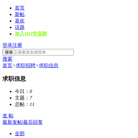
首页
新帖
喜欢
话题
加入QQ交流群
登录
注册
搜索
搜索
首页
>
求职招聘
>
求职信息
求职信息
今日：
0
主题：
7
总帖：
11
发 帖
最新发帖
|
最后回复
全部