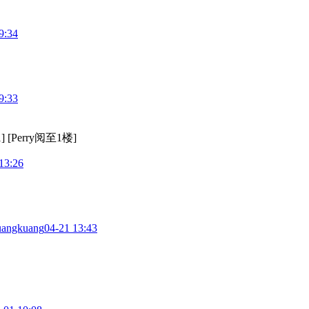
9:34
9:33
]
[Perry阅至1楼]
13:26
uangkuang
04-21 13:43