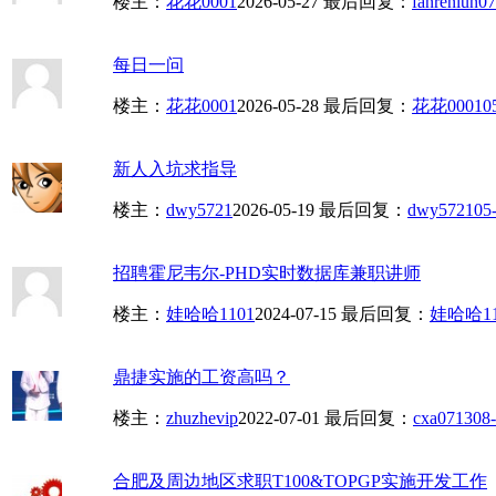
楼主：
花花0001
2026-05-27
最后回复：
fanrenlun
07
每日一问
楼主：
花花0001
2026-05-28
最后回复：
花花0001
0
新人入坑求指导
楼主：
dwy5721
2026-05-19
最后回复：
dwy5721
05
招聘霍尼韦尔-PHD实时数据库兼职讲师
楼主：
娃哈哈1101
2024-07-15
最后回复：
娃哈哈11
鼎捷实施的工资高吗？
楼主：
zhuzhevip
2022-07-01
最后回复：
cxa0713
08-
合肥及周边地区求职T100&TOPGP实施开发工作