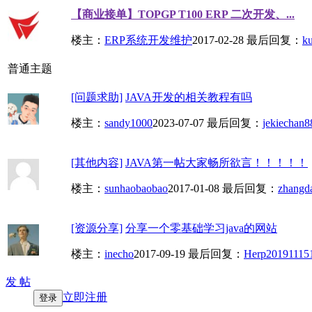
【商业接单】TOPGP T100 ERP 二次开发、...
楼主：
ERP系统开发维护
2017-02-28
最后回复：
k
普通主题
[问题求助]
JAVA开发的相关教程有吗
楼主：
sandy1000
2023-07-07
最后回复：
jekiechan8
[其他内容]
JAVA第一帖大家畅所欲言！！！！！
楼主：
sunhaobaobao
2017-01-08
最后回复：
zhangd
[资源分享]
分享一个零基础学习java的网站
楼主：
inecho
2017-09-19
最后回复：
Herp20191115
发 帖
立即注册
登录