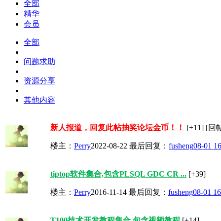
全部
精华
会员
全部
问题求助
资源分享
其他内容
新人报道，回复此帖抽奖论坛金币！！
[+11]
[回帖
楼主：
Perry
2022-08-22
最后回复：
fusheng
08-01 16
tiptop软件集合,包含PLSQL GDC CR ...
[+39]
楼主：
Perry
2016-11-14
最后回复：
fusheng
08-01 16
T100技术开发教程集合 包含视频教程
[+14]