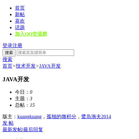
首页
新帖
喜欢
话题
加入QQ交流群
登录
注册
搜索
搜索
首页
>
技术开发
>
JAVA开发
JAVA开发
今日：
0
主题：
3
总帖：
15
版主：
kuangkuang
，
孤独的微积分
，
鹭岛渔夫2014
发 帖
最新发帖
|
最后回复