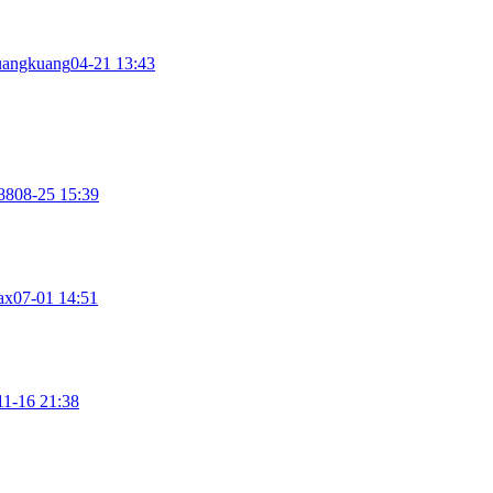
uangkuang
04-21 13:43
88
08-25 15:39
ax
07-01 14:51
11-16 21:38